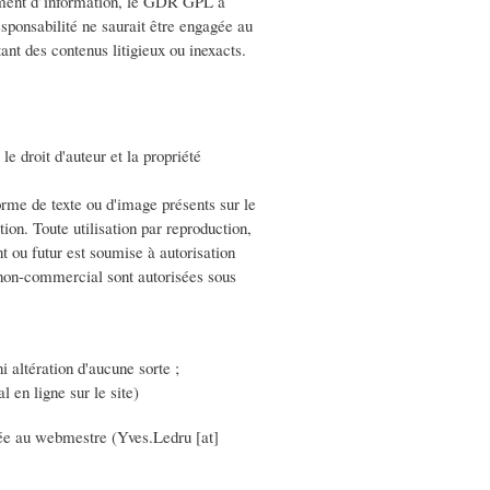
lément d’information, le GDR GPL a
sponsabilité ne saurait être engagée au
tant des contenus litigieux ou inexacts.
le droit d'auteur et la propriété
rme de texte ou d'image présents sur le
tion. Toute utilisation par reproduction,
t ou futur est soumise à autorisation
et non-commercial sont autorisées sous
i altération d'aucune sorte ;
 en ligne sur le site)
sée au webmestre (Yves.Ledru [at]