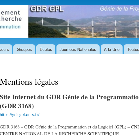
Aller au
contenu
principal
cours
Groupes
Ecoles
Journées Nationales
A la Une
Toutes
Mentions légales
Site Internet du GDR Génie de la Programmation
(GDR 3168)
https://gdr-gpl.cnrs.fr/
GDR 3168 – GDR Génie de la Programmation et du Logiciel (GPL) – CN
CENTRE NATIONAL DE LA RECHERCHE SCIENTIFIQUE