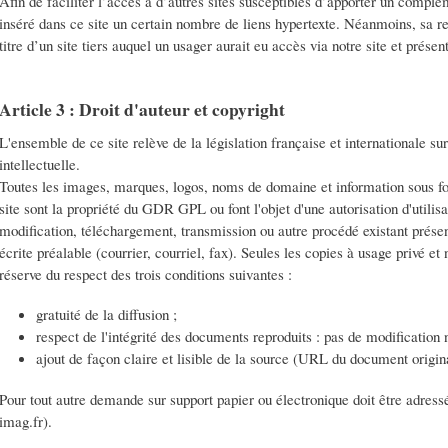
Afin de faciliter l’accès à d’autres sites susceptibles d’apporter un comp
inséré dans ce site un certain nombre de liens hypertexte. Néanmoins, sa re
titre d’un site tiers auquel un usager aurait eu accès via notre site et présen
Article 3 : Droit d'auteur et copyright
L'ensemble de ce site relève de la législation française et internationale sur 
intellectuelle.
Toutes les images, marques, logos, noms de domaine et information sous fo
site sont la propriété du GDR GPL ou font l'objet d'une autorisation d'utilisa
modification, téléchargement, transmission ou autre procédé existant présen
écrite préalable (courrier, courriel, fax). Seules les copies à usage privé 
réserve du respect des trois conditions suivantes :
gratuité de la diffusion ;
respect de l'intégrité des documents reproduits : pas de modification n
ajout de façon claire et lisible de la source (URL du document original
Pour tout autre demande sur support papier ou électronique doit être adres
imag.fr).