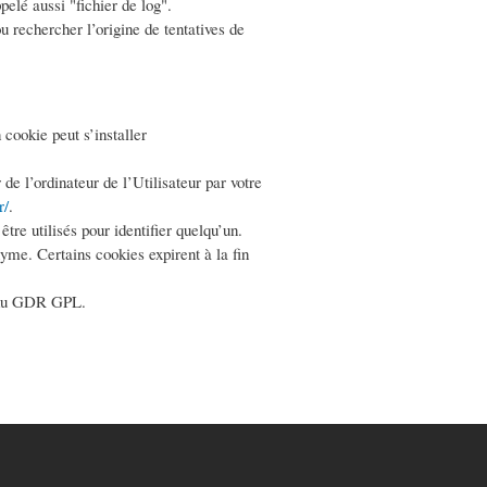
elé aussi "fichier de log".
u rechercher l’origine de tentatives de
 cookie peut s’installer
de l’ordinateur de l’Utilisateur par votre
r/
.
tre utilisés pour identifier quelqu’un.
yme. Certains cookies expirent à la fin
te du GDR GPL.