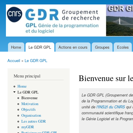
All
con
prin
Home
Le GDR GPL
Actions en cours
Groupes
Ecoles
Menu principal
Accueil
»
Le GDR GPL
Vous êtes ici
Bienvenue sur 
Menu principal
Home
Le GDR GPL
Le GDR GPL (Groupement de
Bienvenue
de la Programmation et du Log
Motivation
unité de
l'INS2I du CNRS
qui 
Objectifs
communauté scientifique franç
Organisation
le Génie Logiciel et la Progr
Les autres GDR
myGDR
Participer au GDR GPL