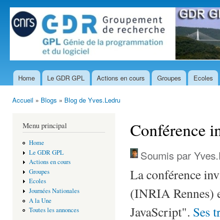
All
con
prin
Home
Le GDR GPL
Actions en cours
Groupes
Ecoles
Menu principal
Accueil
»
Blogs
»
Blog de Yves.Ledru
Vous êtes ici
Conférence in
Menu principal
Home
Soumis par
Yves.
Le GDR GPL
Actions en cours
La conférence inv
Groupes
Ecoles
(INRIA Rennes) et
Journées Nationales
A la Une
JavaScript".
Ses t
Toutes les annonces