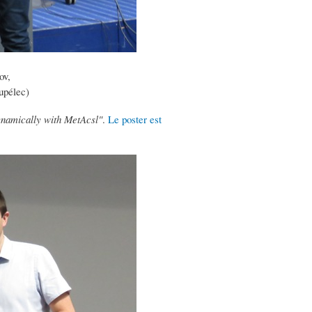
ov,
upélec)
ynamically with MetAcsl"
.
Le poster est