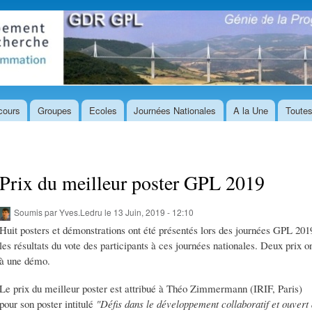
Aller au
contenu
principal
cours
Groupes
Ecoles
Journées Nationales
A la Une
Toutes
Prix du meilleur poster GPL 2019
Soumis par
Yves.Ledru
le 13 Juin, 2019 - 12:10
Huit posters et démonstrations ont été présentés lors des journées GPL 201
les résultats du vote des participants à ces journées nationales. Deux prix ont
à une démo.
Le prix du meilleur poster est attribué à Théo Zimmermann (IRIF, Paris)
pour son poster intitulé
"Défis dans le développement collaboratif et ouvert 