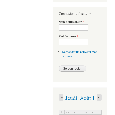
Connexion utilisateur
Nom d'utilisateur
*
Mot de passe
*
Demander un nouveau mot
de passe
Jeudi, Août 1
«
»
l
m
m
j
v
s
d