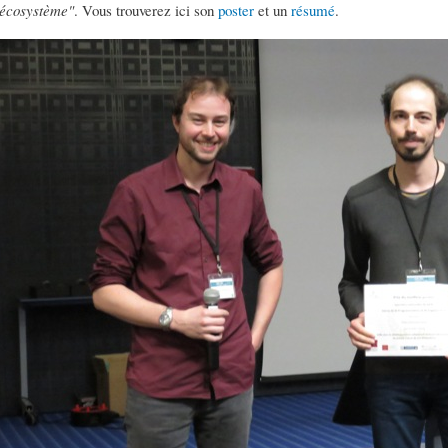
écosystème"
. Vous trouverez ici son
poster
et un
résumé
.