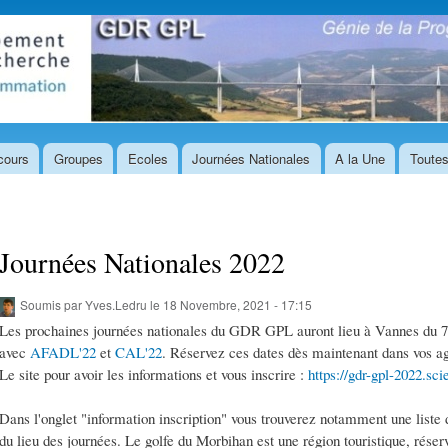
Aller au
contenu
principal
cours
Groupes
Ecoles
Journées Nationales
A la Une
Toutes
Journées Nationales 2022
Soumis par
Yves.Ledru
le 18 Novembre, 2021 - 17:15
Les prochaines journées nationales du GDR GPL auront lieu à Vannes du 7 a
avec
AFADL'22
et
CAL'22
. Réservez ces dates dès maintenant dans vos a
Le site pour avoir les informations et vous inscrire :
https://gdr-gpl-2022.sc
Dans l'onglet "information inscription" vous trouverez notamment une liste d
du lieu des journées. Le golfe du Morbihan est une région touristique, réser