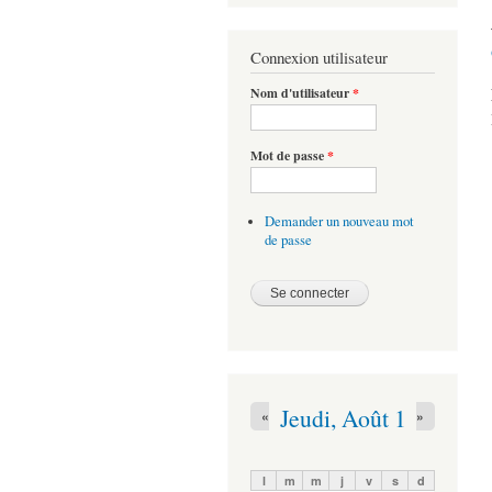
Connexion utilisateur
Nom d'utilisateur
*
Mot de passe
*
Demander un nouveau mot
de passe
Jeudi, Août 1
«
»
l
m
m
j
v
s
d