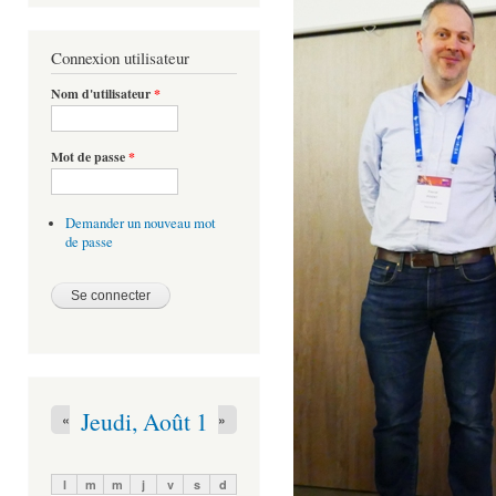
Connexion utilisateur
Nom d'utilisateur
*
Mot de passe
*
Demander un nouveau mot
de passe
Jeudi, Août 1
«
»
l
m
m
j
v
s
d