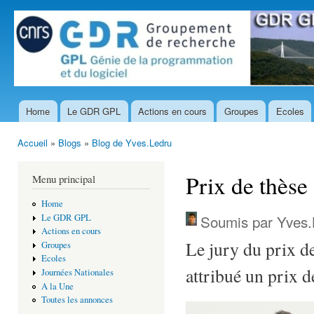
All
con
prin
Home
Le GDR GPL
Actions en cours
Groupes
Ecoles
Menu principal
Accueil
»
Blogs
»
Blog de Yves.Ledru
Vous êtes ici
Prix de thès
Menu principal
Home
Soumis par
Yves.
Le GDR GPL
Actions en cours
Le jury du prix d
Groupes
Ecoles
attribué un prix de
Journées Nationales
A la Une
Toutes les annonces