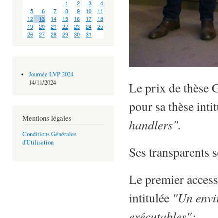
1
2
3
4
5
6
7
8
9
10
11
12
13
14
15
16
17
18
19
20
21
22
23
24
25
26
27
28
29
30
31
Journée LVP 2024
14/11/2024
Le prix de thèse 
pour sa thèse inti
Mentions légales
handlers".
Conditions Générales
d'Utilisation
Ses transparents 
Le premier access
"Un envi
intitulée
exécutables";