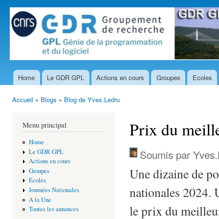
All
con
prin
Home
Le GDR GPL
Actions en cours
Groupes
Ecoles
Menu principal
Accueil
»
Blogs
»
Blog de Yves.Ledru
Vous êtes ici
Prix du meill
Menu principal
Home
Soumis par
Yves.
Le GDR GPL
Actions en cours
Une dizaine de pos
Groupes
Ecoles
nationales 2024.
Journées Nationales
A la Une
le prix du meille
Toutes les annonces