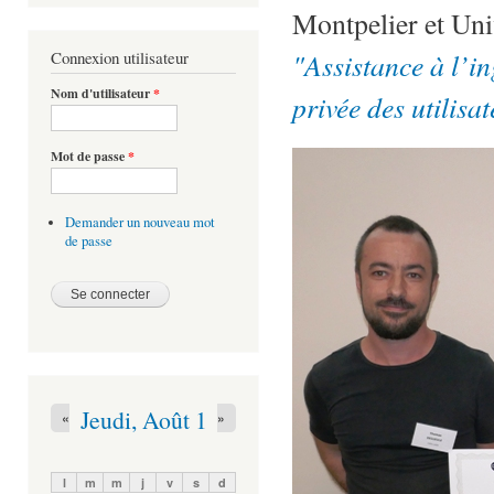
Montpelier et Uni
"Assistance à l’in
Connexion utilisateur
Nom d'utilisateur
*
privée des utilisa
Mot de passe
*
Demander un nouveau mot
de passe
Jeudi, Août 1
«
»
l
m
m
j
v
s
d