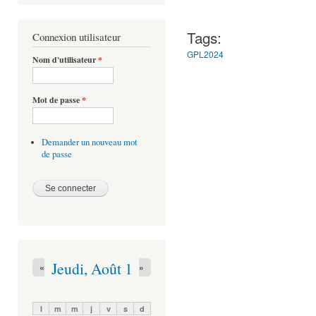
Tags:
Connexion utilisateur
GPL2024
Nom d'utilisateur
*
Mot de passe
*
Demander un nouveau mot
de passe
Jeudi, Août 1
«
»
l
m
m
j
v
s
d