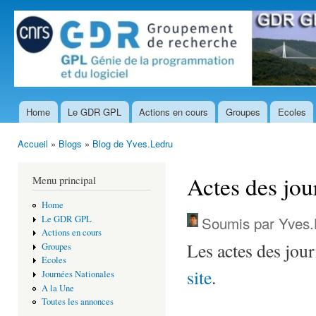
All
con
prin
Home
Le GDR GPL
Actions en cours
Groupes
Ecoles
Menu principal
Accueil
»
Blogs
»
Blog de Yves.Ledru
Vous êtes ici
Actes des jou
Menu principal
Home
Soumis par
Yves.
Le GDR GPL
Actions en cours
Les actes des jo
Groupes
Ecoles
site
.
Journées Nationales
A la Une
Toutes les annonces