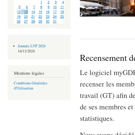
1
2
3
4
5
6
7
8
9
10
11
12
13
14
15
16
17
18
19
20
21
22
23
24
25
26
27
28
29
30
31
Journée LVP 2024
14/11/2024
Recensement 
Le logiciel myGD
Mentions légales
recenser les membr
Conditions Générales
d'Utilisation
travail (GT) afin 
de ses membres et 
statistiques.
Nous avons décidé 