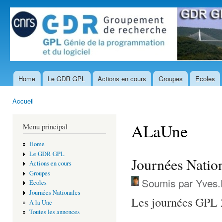
All
con
prin
Home
Le GDR GPL
Actions en cours
Groupes
Ecoles
Menu principal
Accueil
Vous êtes ici
ALaUne
Menu principal
Home
Le GDR GPL
Journées Nati
Actions en cours
Groupes
Soumis par
Yves.
Ecoles
Journées Nationales
Les journées GPL 2
A la Une
Toutes les annonces