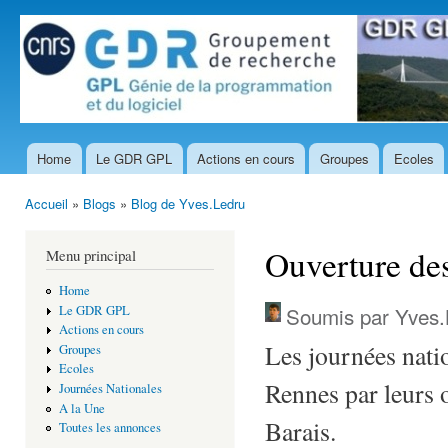
All
con
prin
Home
Le GDR GPL
Actions en cours
Groupes
Ecoles
Menu principal
Accueil
»
Blogs
»
Blog de Yves.Ledru
Vous êtes ici
Ouverture de
Menu principal
Home
Soumis par
Yves.
Le GDR GPL
Actions en cours
Les journées nati
Groupes
Ecoles
Rennes par leurs 
Journées Nationales
A la Une
Barais.
Toutes les annonces