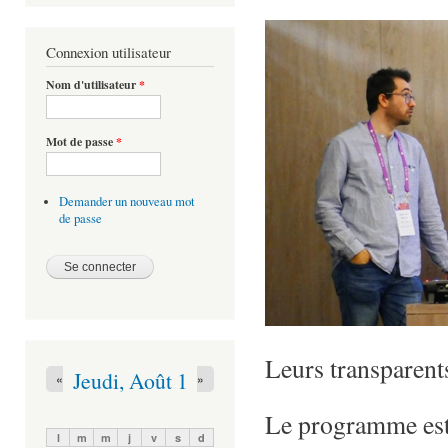
Connexion utilisateur
Nom d'utilisateur
*
Mot de passe
*
Demander un nouveau mot
de passe
Leurs transparent
Jeudi, Août 1
«
»
Le programme est 
l
m
m
j
v
s
d