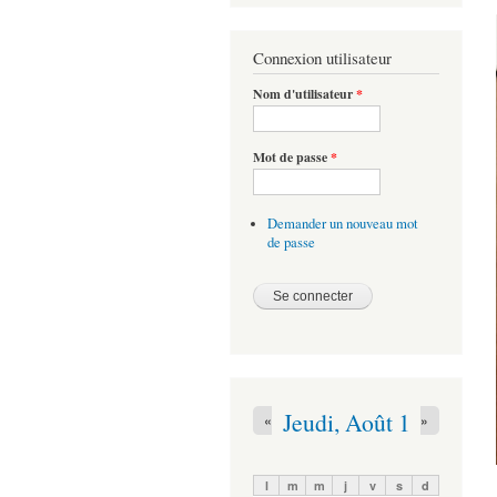
Connexion utilisateur
Nom d'utilisateur
*
Mot de passe
*
Demander un nouveau mot
de passe
Jeudi, Août 1
«
»
l
m
m
j
v
s
d