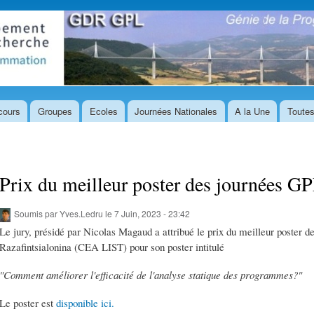
Aller au
contenu
principal
cours
Groupes
Ecoles
Journées Nationales
A la Une
Toutes
Prix du meilleur poster des journées G
Soumis par
Yves.Ledru
le 7 Juin, 2023 - 23:42
Le jury, présidé par Nicolas Magaud a attribué le prix du meilleur poste
Razafintsialonina (CEA LIST) pour son poster intitulé
"Comment améliorer l'efficacité de l'analyse statique des programmes?"
Le poster est
disponible ici.